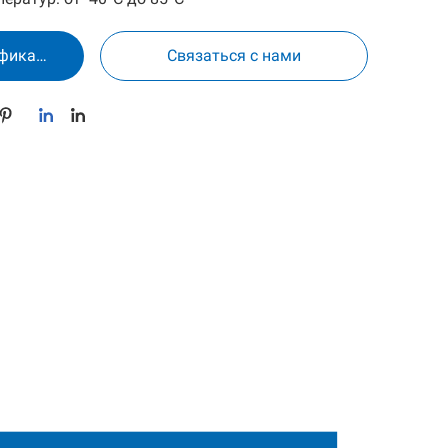
МCF
ификац
Связаться с нами