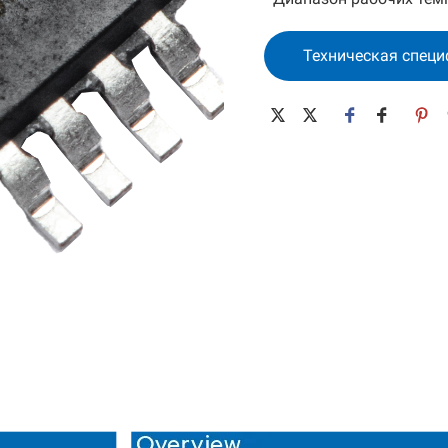
ПАВ-устройство
MEMS-генератор
Техническая спец
Резонатор SAW
Низкоэнергетические
ия
МЭМС-устройства
ПАВ-фильтр
Высокопроизводительные
МЭМС
МЭМС с широким
диапазоном рабочих
температур
МЭМС с расширенным
спектром
Дифференциальные МЭМС
32K MEMS