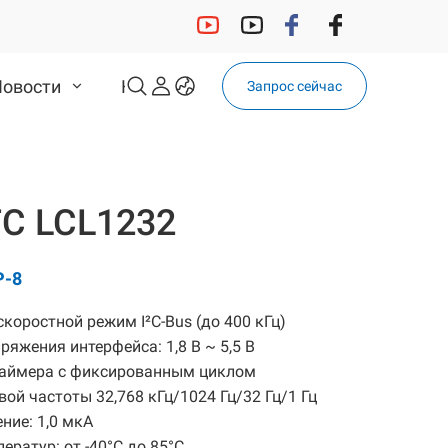
Новости
Контакт
Запрос сейчас
OCXO
Решение 32,768 кГц
С LCL1232
32,768 кГц кварцевый
резонатор
32,768 кГц OSC
P-8
Автомобильный ОС 32,768
коростной режим I²C-Bus (до 400 кГц)
кГц
яжения интерфейса: 1,8 В ~ 5,5 В
Автомобильный
таймера с фиксированным циклом
кварцевый резонатор
ой частоты 32,768 кГц/1024 Гц/32 Гц/1 Гц
32,768 кГц
ние: 1,0 мкА
ератур: от -40°C до 85°C