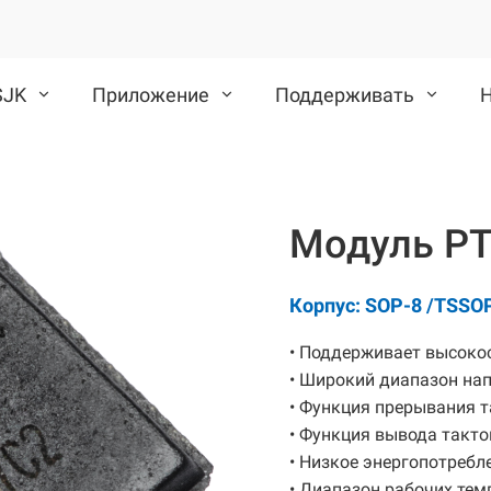
SJK
Приложение
Поддерживать
VCXO
TCXO/VC-TCXO
Модуль РТ
CMOS VCXO
Дифференциальный VCXO
Корпус: SOP-8 /TSSO
• Поддерживает высокос
• Широкий диапазон напр
• Функция прерывания 
• Функция вывода тактов
• Низкое энергопотребле
• Диапазон рабочих темп