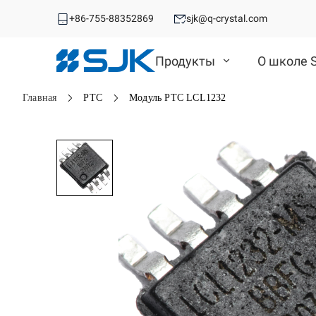
+86-755-88352869
sjk@q-crystal.com
Продукты
О школе 
Главная
РТС
Модуль РТС LCL1232
МГц Кристалл
МГц Кристалл
Кварцевый генератор
Кварцевый генератор
VCXO
SMD-кристалл
СПХО
DIP Кристалл
Автомобильный ОСК
TCXO/VC-TCXO
Автомобильный МГц
Дифференциальный OSC
OCXO
кристалл
ОСК с расширенным
Решение 32,768 кГц
спектром
РТС
Керамическое устройство
ПАВ-устройство